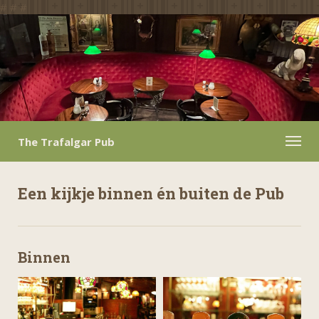
#
#
#
The Trafalgar Pub
Een kijkje binnen én buiten de Pub
Binnen