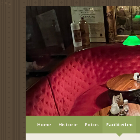
#
#
#
Home
Historie
Fotos
Faciliteiten